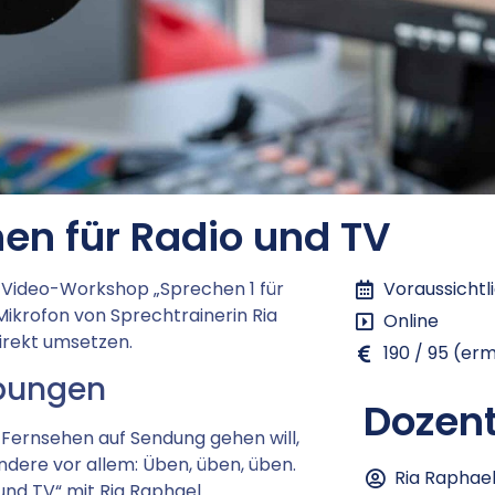
n für Radio und TV
 Video-Workshop „Sprechen 1 für
Voraussichtl
ikrofon von Sprechtrainerin Ria
Online
irekt umsetzen.
190 / 95 (er
Übungen
Dozent
Fernsehen auf Sendung gehen will,
ndere vor allem: Üben, üben, üben.
Ria Raphae
nd TV“ mit Ria Raphael.