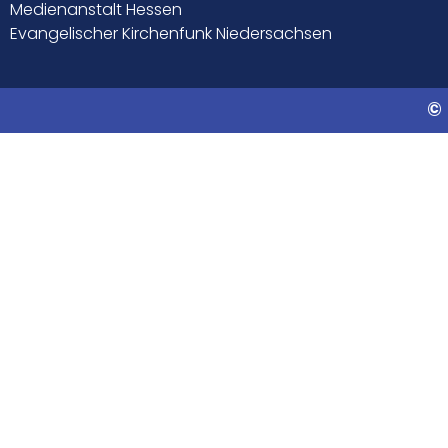
Medienanstalt Hessen
Evangelischer Kirchenfunk Niedersachsen
© 