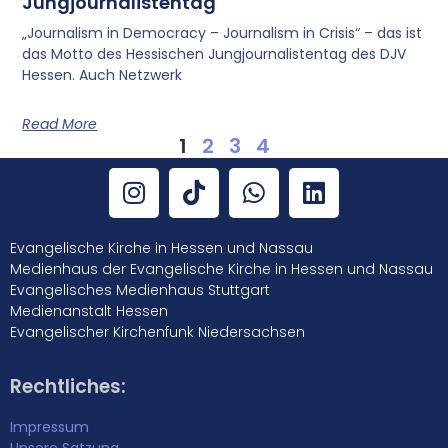
Jungjournalistentag
„Journalism in Democracy – Journalism in Crisis“ – das ist
das Motto des Hessischen Jungjournalistentag des DJV
Hessen. Auch Netzwerk
Read More
1
2
3
4
Evangelische Kirche in Hessen und Nassau
Medienhaus der Evangelische Kirche in Hessen und Nassau
Evangelisches Medienhaus Stuttgart
Medienanstalt Hessen
Evangelischer Kirchenfunk Niedersachsen
Rechtliches:
Impressum